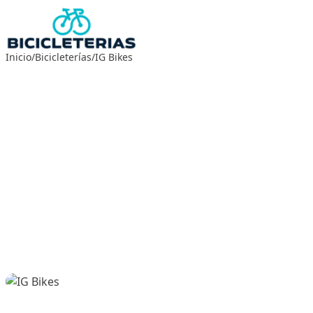
Saltar
al
contenido
Inicio
/
Bicicleterías
/
IG Bikes