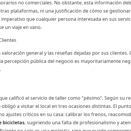
 horarios no comerciales. No obstante, esta información de
ras plataformas, ni una justificación de cómo se gestionar
, es imperativo que cualquier persona interesada en sus ser
se un viaje en vano.
Clientes
 valoración general y las reseñas dejadas por sus clientes. 
a percepción pública del negocio es mayoritariamente negat
.
ue calificó el servicio de taller como "pésimo". Según su re
obligó a visitar el local en tres ocasiones distintas. El pun
smo ajustes críticos en su casa: calibrar los frenos, reacomo
e bicicletas
, sugiriendo una falta de profesionalismo y aten
ficiente no solo es una molestia, sino que puede compromete